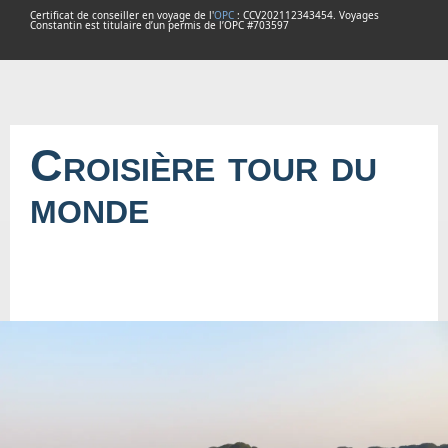
Certificat de conseiller en voyage de l'
OPC
: CCV202112343454. Voyages
Constantin est titulaire d’un permis de l’OPC #703597
Croisière tour du
monde