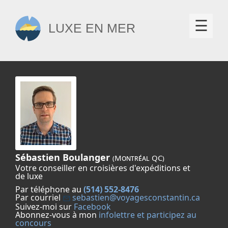
×
☰
Luxe en mer
Sébastien Boulanger
(Montréal QC)
Votre conseiller en croisières d'expéditions et
de luxe
Par téléphone au
(514) 552-8476
Par courriel
sebastien@voyagesconstantin.ca
Suivez-moi sur
Facebook
Abonnez-vous à mon
infolettre et participez au
concours