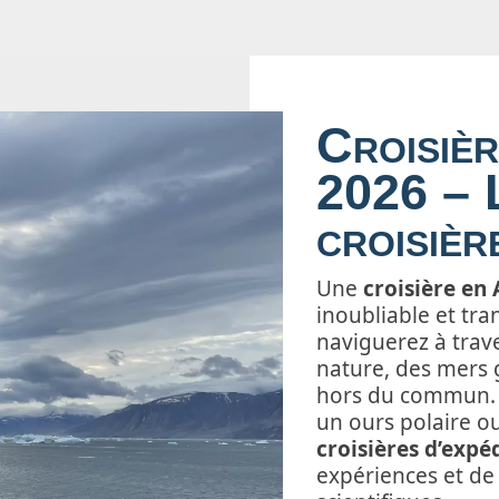
Croisièr
2026 – 
croisièr
Une
croisière en 
inoubliable et tr
naviguerez à trav
nature, des mers 
hors du commun. 
un ours polaire ou
croisières d’expé
expériences et de