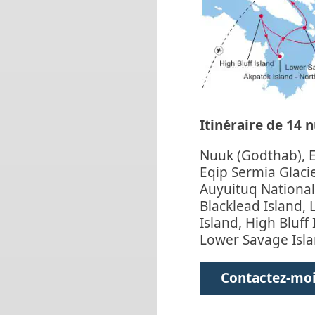
Itinéraire de 14 nu
Nuuk (Godthab), Ev
Eqip Sermia Glacie
Auyuituq National
Blacklead Island,
Island, High Bluff
Lower Savage Isla
Contactez-moi