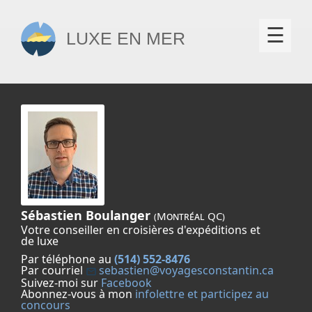
×
☰
Luxe en mer
Sébastien Boulanger
(Montréal QC)
Votre conseiller en croisières d'expéditions et
de luxe
Par téléphone au
(514) 552-8476
Par courriel
sebastien@voyagesconstantin.ca
Suivez-moi sur
Facebook
Abonnez-vous à mon
infolettre et participez au
concours