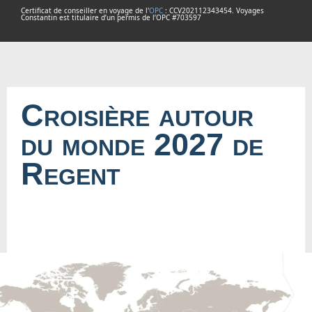
Certificat de conseiller en voyage de l'
OPC
: CCV202112343454. Voyages
Constantin est titulaire d’un permis de l’OPC #703597
Croisière autour
du monde 2027 de
Regent