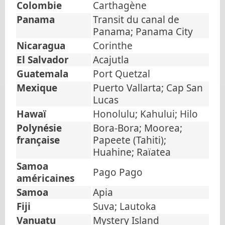
Colombie
Carthagène
Panama
Transit du canal de
Panama; Panama City
Nicaragua
Corinthe
El Salvador
Acajutla
Guatemala
Port Quetzal
Mexique
Puerto Vallarta; Cap San
Lucas
Hawaï
Honolulu; Kahului; Hilo
Polynésie
Bora-Bora; Moorea;
française
Papeete (Tahiti);
Huahine; Raïatea
Samoa
Pago Pago
américaines
Samoa
Apia
Fiji
Suva; Lautoka
Vanuatu
Mystery Island