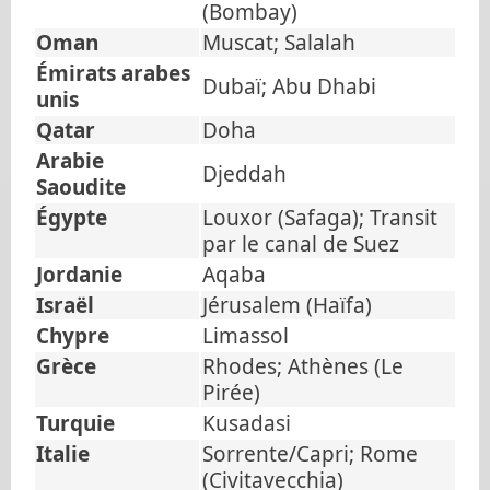
(Bombay)
Oman
Muscat; Salalah
Émirats arabes
Dubaï; Abu Dhabi
unis
Qatar
Doha
Arabie
Djeddah
Saoudite
Égypte
Louxor (Safaga); Transit
par le canal de Suez
Jordanie
Aqaba
Israël
Jérusalem (Haïfa)
Chypre
Limassol
Grèce
Rhodes; Athènes (Le
Pirée)
Turquie
Kusadasi
Italie
Sorrente/Capri; Rome
(Civitavecchia)