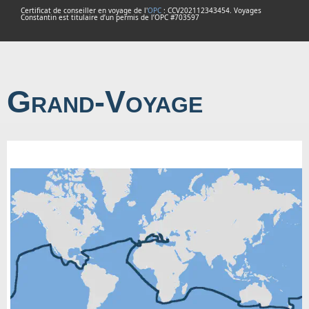
Certificat de conseiller en voyage de l'
OPC
: CCV202112343454. Voyages
Constantin est titulaire d’un permis de l’OPC #703597
Grand-Voyage