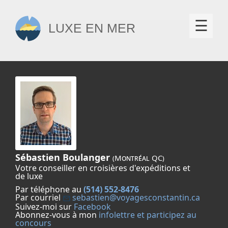
×
☰
Luxe en mer
Sébastien Boulanger
(Montréal QC)
Votre conseiller en croisières d'expéditions et
de luxe
Par téléphone au
(514) 552-8476
Par courriel
sebastien@voyagesconstantin.ca
Suivez-moi sur
Facebook
Abonnez-vous à mon
infolettre et participez au
concours